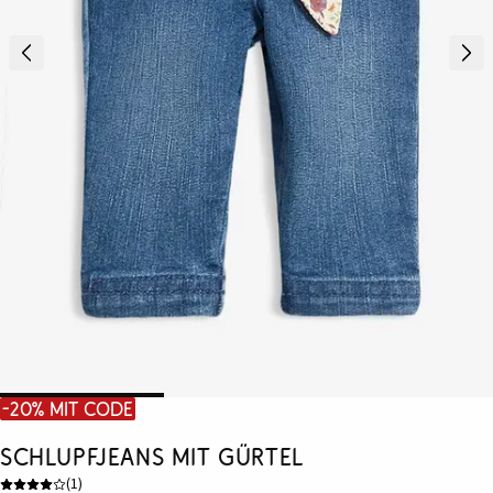
-20% mit Code
Schlupfjeans mit Gürtel
(
1
)