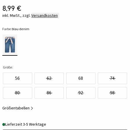
8,99 €
inkl. MwSt., zzgl.
Versandkosten
Farbe:
blau denim
Größe:
56
62
68
74
80
86
92
98
Größentabellen
Lieferzeit 3-5 Werktage