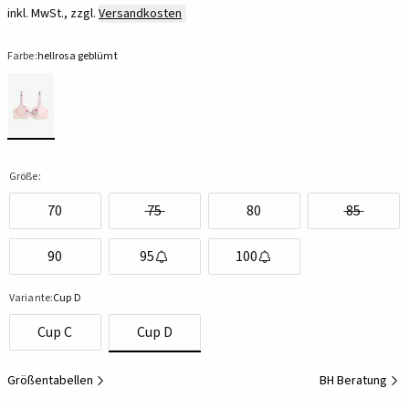
inkl. MwSt., zzgl.
Versandkosten
Farbe:
hellrosa geblümt
Größe:
70
75
80
85
90
95
100
Variante:
Cup D
Cup C
Cup D
Größentabellen
BH Beratung