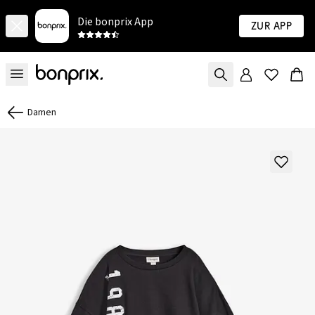
Die bonprix App
Zur App
Damen