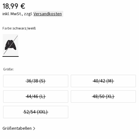
18,99 €
inkl. MwSt., zzgl.
Versandkosten
Farbe:
schwarz/weiß
Größe:
36/38 (S)
40/42 (M)
44/46 (L)
48/50 (XL)
52/54 (XXL)
Größentabellen