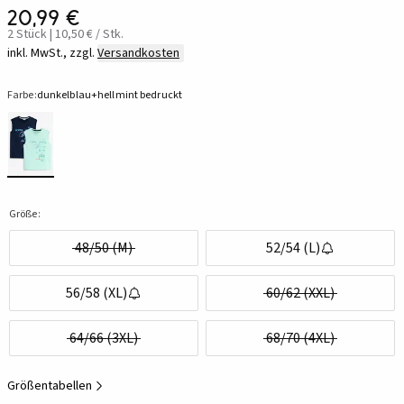
20,99 €
2 Stück | 10,50 € / Stk.
inkl. MwSt., zzgl.
Versandkosten
Farbe:
dunkelblau+hellmint bedruckt
Größe:
48/50 (M)
52/54 (L)
56/58 (XL)
60/62 (XXL)
64/66 (3XL)
68/70 (4XL)
Größentabellen