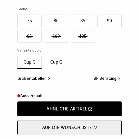
Größe:
75
80
85
90
95
100
105
Variante:
Cup C
Cup C
Cup G
Größentabellen
BH Beratung
Ausverkauft
Ähnliche Artikel
Auf die Wunschliste