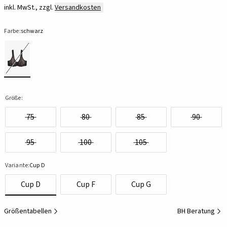
inkl. MwSt., zzgl.
Versandkosten
Farbe:
schwarz
Größe:
75
80
85
90
95
100
105
Variante:
Cup D
Cup D
Cup F
Cup G
Größentabellen
BH Beratung