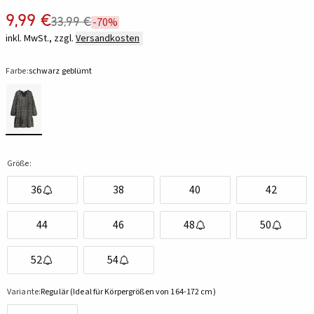
9,99 €
33,99 €
-70%
inkl. MwSt., zzgl.
Versandkosten
Farbe:
schwarz geblümt
Größe:
36
38
40
42
44
46
48
50
52
54
Variante:
Regulär (Ideal für Körpergrößen von 164-172 cm)