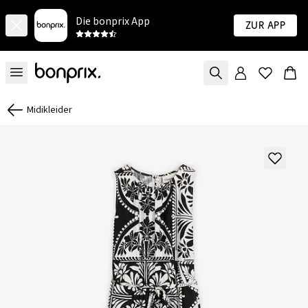
Die bonprix App
Zur App
Midikleider