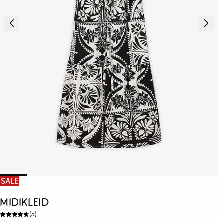
SALE
Midikleid
(
5
)