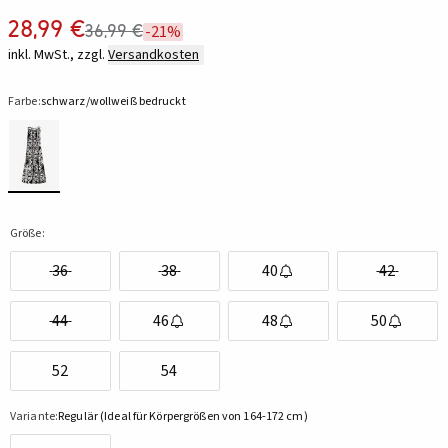
28,99 €
36,99 €
-21%
inkl. MwSt., zzgl.
Versandkosten
Farbe:
schwarz/wollweiß bedruckt
Größe:
36
38
40
42
44
46
48
50
52
54
Variante:
Regulär (Ideal für Körpergrößen von 164-172 cm)