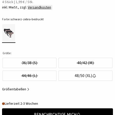
4 Stück | 1,99 € / Stk.
inkl. MwSt., zzgl.
Versandkosten
Farbe:
schwarz-zebra-bedruckt
Größe:
36/38 (S)
40/42 (M)
44/46 (L)
48/50 (XL)
Größentabellen
Lieferzeit 2-3 Wochen
Benachrichtige mich