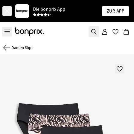
Die bonprix App
Zur App
Damen Slips