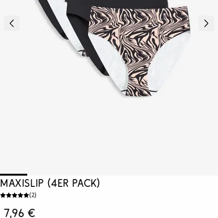
Maxislip (4er Pack)
(
2
)
7,96 €