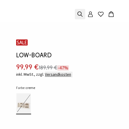
SALE
Low-Board
99,99 €
189,99 €
-47%
inkl. MwSt., zzgl.
Versandkosten
Farbe:
creme