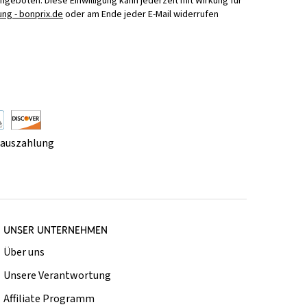
Angeboten. Diese Einwilligung kann jederzeit mit Wirkung für
ng - bonprix.de
oder am Ende jeder E-Mail widerrufen
rauszahlung
UNSER UNTERNEHMEN
Über uns
Unsere Verantwortung
Affiliate Programm