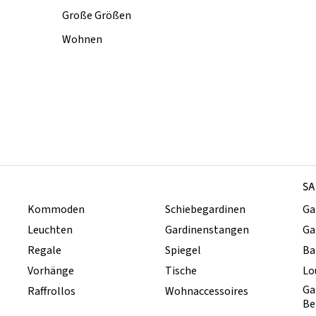
Große Größen
Wohnen
SA
Kommoden
Schiebegardinen
Ga
Leuchten
Gardinenstangen
Ga
Regale
Spiegel
Ba
Vorhänge
Tische
Lo
Ga
Raffrollos
Wohnaccessoires
Be