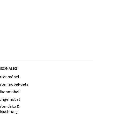
ISONALES
rtenmöbel
rtenmöbel-Sets
lkonmöbel
ungemöbel
rtendeko &
leuchtung