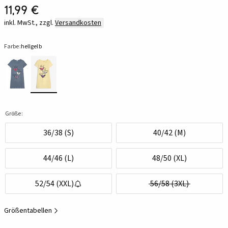
11,99 €
inkl. MwSt., zzgl.
Versandkosten
Farbe:
hellgelb
Größe:
36/38 (S)
40/42 (M)
44/46 (L)
48/50 (XL)
52/54 (XXL)
56/58 (3XL)
Größentabellen