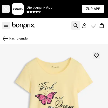
Die bonprix App
Zur App
Nachthemden