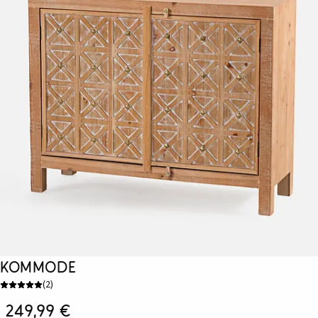
Kommode
(
2
)
249,99 €