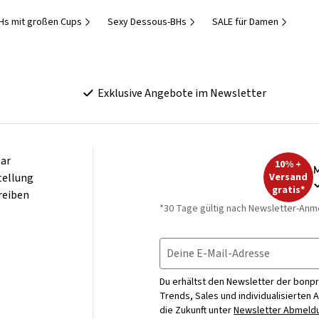
Hs mit großen Cups
Sexy Dessous-BHs
SALE für Damen
Exklusive Angebote im Newsletter
ar
10% +
M
tellung
Versand
gratis*
reiben
*30 Tage gültig nach Newsletter-Anm
Deine E-Mail-Adresse
Du erhältst den Newsletter der bonpr
Trends, Sales und individualisierten 
die Zukunft unter
Newsletter Abmeldu