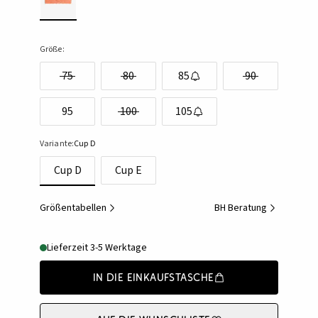
Größe:
75
80
85
90
95
100
105
Variante:
Cup D
Cup D
Cup E
Größentabellen
BH Beratung
Lieferzeit 3-5 Werktage
In die Einkaufstasche