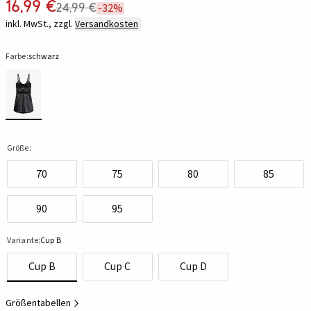
16,99 €
24,99 €
-32%
inkl. MwSt., zzgl.
Versandkosten
Farbe:
schwarz
Größe:
70
75
80
85
90
95
Variante:
Cup B
Cup B
Cup C
Cup D
Größentabellen