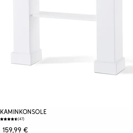
Kaminkonsole
(
47
)
159,99 €