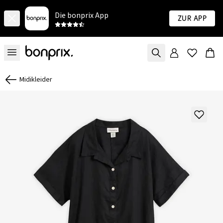
Die bonprix App
Zur App
Midikleider