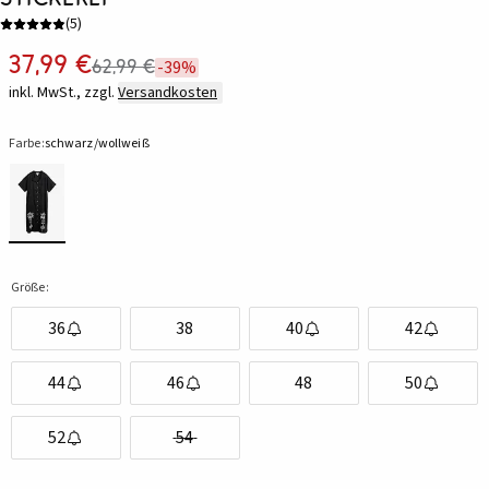
(
5
)
37,99 €
62,99 €
-39%
inkl. MwSt., zzgl.
Versandkosten
Farbe:
schwarz/wollweiß
Größe:
36
38
40
42
44
46
48
50
52
54