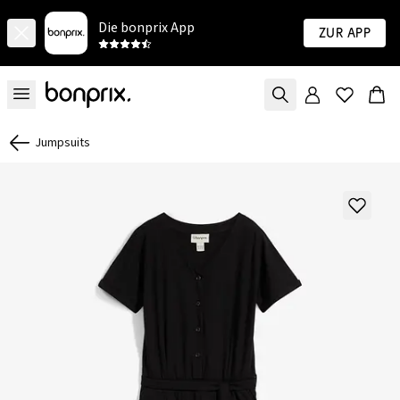
Die bonprix App
Zur App
Jumpsuits