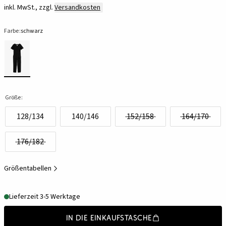
inkl. MwSt., zzgl.
Versandkosten
Farbe:
schwarz
Größe:
128/134
140/146
152/158
164/170
176/182
Größentabellen
Lieferzeit 3-5 Werktage
In die Einkaufstasche