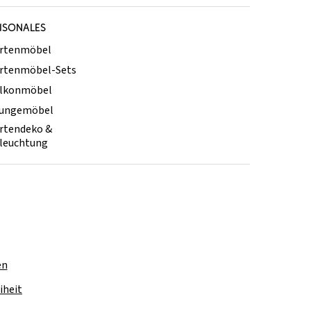
ISONALES
rtenmöbel
rtenmöbel-Sets
lkonmöbel
ungemöbel
rtendeko &
leuchtung
en
iheit