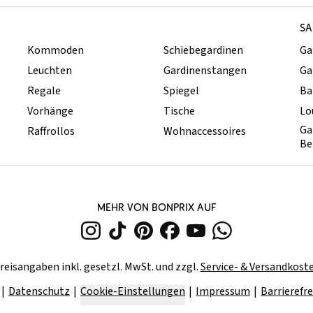
SA
Kommoden
Schiebegardinen
Ga
Leuchten
Gardinenstangen
Ga
Regale
Spiegel
Ba
Vorhänge
Tische
Lo
Ga
Raffrollos
Wohnaccessoires
Be
MEHR VON BONPRIX AUF
reisangaben inkl. gesetzl. MwSt. und zzgl.
Service- & Versandkost
Datenschutz
Cookie-Einstellungen
Impressum
Barrierefre