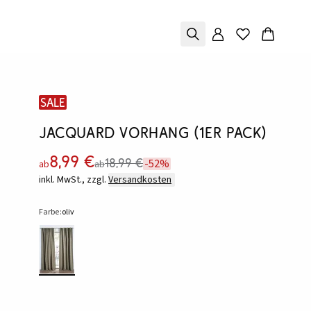
SALE
Jacquard Vorhang (1er Pack)
8,99 €
18,99 €
-52%
ab
ab
inkl. MwSt., zzgl.
Versandkosten
Farbe:
oliv