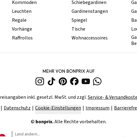
Kommoden
Schiebegardinen
Ga
Leuchten
Gardinenstangen
Ga
Regale
Spiegel
Ba
Vorhänge
Tische
Lo
Ga
Raffrollos
Wohnaccessoires
Be
MEHR VON BONPRIX AUF
reisangaben inkl. gesetzl. MwSt. und zzgl.
Service- & Versandkost
Datenschutz
Cookie-Einstellungen
Impressum
Barrierefre
©
bonprix.
Alle Rechte vorbehalten.
Land ändern...