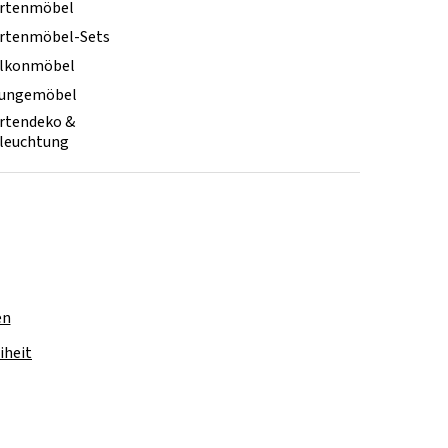
rtenmöbel
rtenmöbel-Sets
lkonmöbel
ungemöbel
rtendeko &
leuchtung
en
iheit