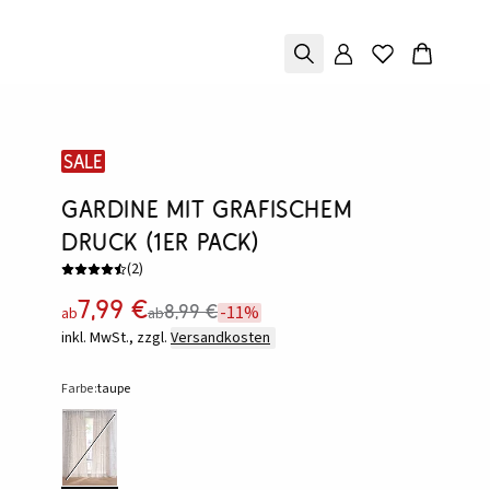
SALE
Gardine mit grafischem
Druck (1er Pack)
(
2
)
7,99 €
8,99 €
-11%
ab
ab
inkl. MwSt., zzgl.
Versandkosten
Farbe:
taupe