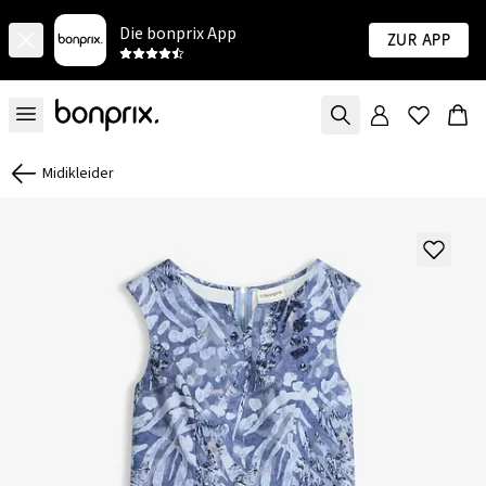
Die bonprix App
Zur App
Midikleider