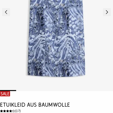
SALE
Etuikleid aus Baumwolle
(
17
)