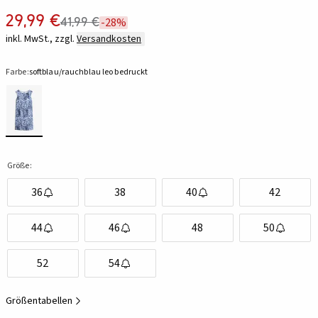
29,99 €
41,99 €
-28%
inkl. MwSt., zzgl.
Versandkosten
Farbe:
softblau/rauchblau leo bedruckt
Größe:
36
38
40
42
44
46
48
50
52
54
Größentabellen