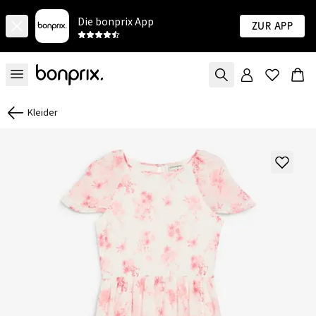
Die bonprix App
Zur App
Kleider