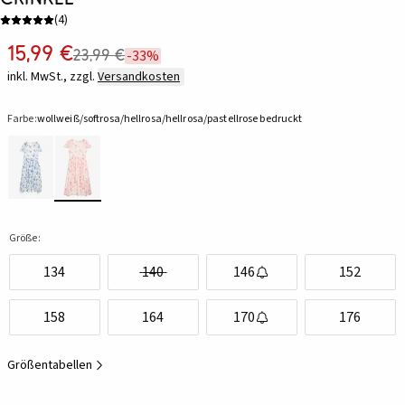
(
4
)
15,99 €
23,99 €
-33%
inkl. MwSt., zzgl.
Versandkosten
Farbe:
wollweiß/softrosa/hellrosa/hellrosa/pastellrose bedruckt
Größe:
134
140
146
152
158
164
170
176
Größentabellen