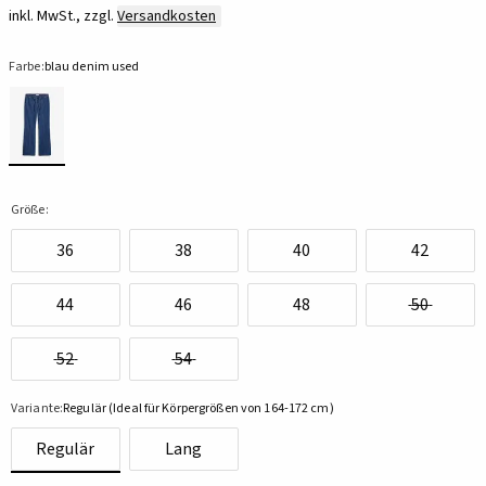
inkl. MwSt., zzgl.
Versandkosten
Farbe:
blau denim used
Größe:
36
38
40
42
44
46
48
50
52
54
Variante:
Regulär (Ideal für Körpergrößen von 164-172 cm)
Regulär
Lang