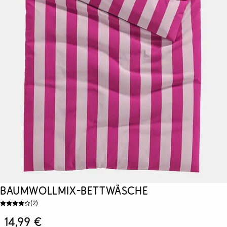
Baumwollmix-Bettwäsche
(
2
)
14,99 €