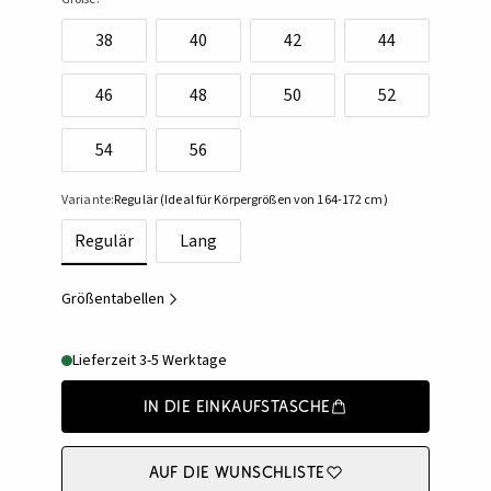
38
40
42
44
46
48
50
52
54
56
Variante:
Regulär (Ideal für Körpergrößen von 164-172 cm)
Regulär
Lang
Größentabellen
Lieferzeit 3-5 Werktage
In die Einkaufstasche
Auf die Wunschliste