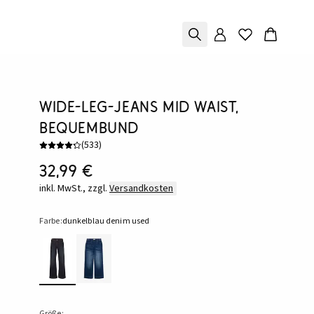
Wide-Leg-Jeans Mid Waist,
Bequembund
(
533
)
32,99 €
inkl. MwSt., zzgl.
Versandkosten
Farbe:
dunkelblau denim used
Größe: