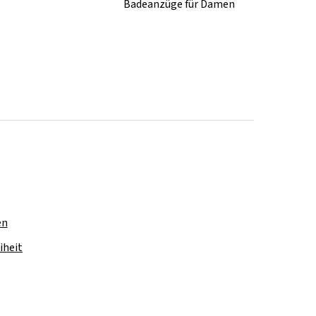
Badeanzüge für Damen
en
iheit