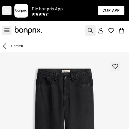
Die bonprix App
Zur App
Damen