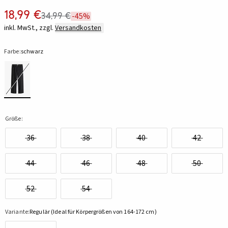
18,99 €
34,99 €
-45%
inkl. MwSt., zzgl.
Versandkosten
Farbe:
schwarz
Größe:
36
38
40
42
44
46
48
50
52
54
Variante:
Regulär (Ideal für Körpergrößen von 164-172 cm)