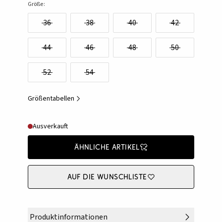
Größe:
36
38
40
42
44
46
48
50
52
54
Größentabellen
Ausverkauft
Ähnliche Artikel
Auf die Wunschliste
Produktinformationen