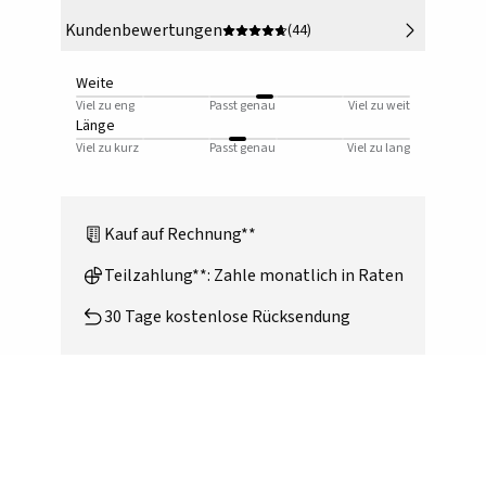
Kundenbewertungen
(44)
Weite
Viel zu eng
Passt genau
Viel zu weit
Länge
Viel zu kurz
Passt genau
Viel zu lang
Kauf auf Rechnung**
Teilzahlung**: Zahle monatlich in Raten
30 Tage kostenlose Rücksendung