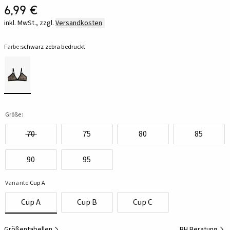
6,99 €
inkl. MwSt., zzgl.
Versandkosten
Farbe:
schwarz zebra bedruckt
Größe:
70
75
80
85
90
95
Variante:
Cup A
Cup A
Cup B
Cup C
Größentabellen
BH Beratung