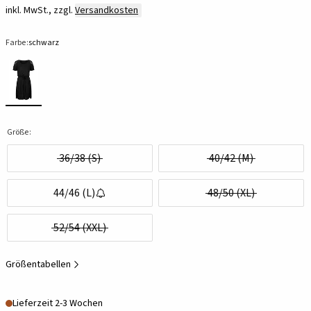
inkl. MwSt., zzgl.
Versandkosten
Farbe:
schwarz
Größe:
36/38 (S)
40/42 (M)
44/46 (L)
48/50 (XL)
52/54 (XXL)
Größentabellen
Lieferzeit 2-3 Wochen