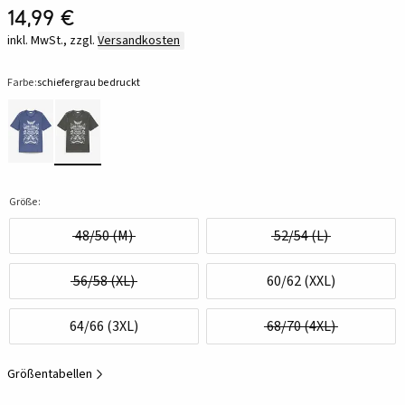
14,99 €
inkl. MwSt., zzgl.
Versandkosten
Farbe:
schiefergrau bedruckt
Größe:
48/50 (M)
52/54 (L)
56/58 (XL)
60/62 (XXL)
64/66 (3XL)
68/70 (4XL)
Größentabellen