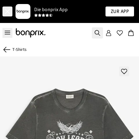
Die bonprix App
Zur App
T-Shirts