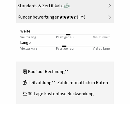
Standards & Zertifikate
Kundenbewertungen
(179)
Weite
Viel zu eng
Passt genau
Viel zu weit
Länge
Viel zu kurz
Passt genau
Viel zu lang
Kauf auf Rechnung**
Teilzahlung**: Zahle monatlich in Raten
30 Tage kostenlose Rücksendung