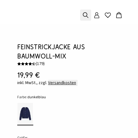
Feinstrickjacke aus
Baumwoll-Mix
(
179
)
19,99 €
inkl. MwSt., zzgl.
Versandkosten
Farbe:
dunkelblau
Größe: