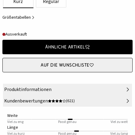
Kurz
Regulär
Größentabellen
Ausverkauft
Ähnliche Artikel
Auf die Wunschliste
Produktinformationen
Kundenbewertungen
(621)
Weite
Viel zu eng
Passt genau
Viel zu weit
Länge
Viel zu kurz
Passt genau
Viel zu lang