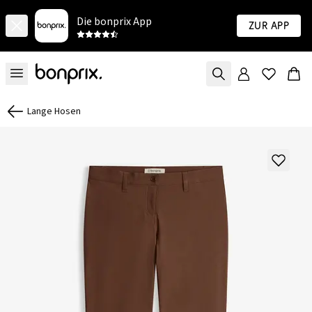
Die bonprix App
Zur App
Lange Hosen