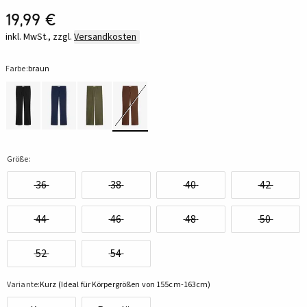
19,99 €
inkl. MwSt., zzgl.
Versandkosten
Farbe:
braun
Größe:
36
38
40
42
44
46
48
50
52
54
Variante:
Kurz (Ideal für Körpergrößen von 155cm-163cm)