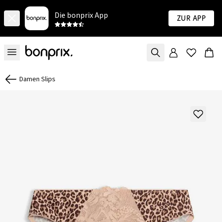
Die bonprix App
Zur App
Damen Slips