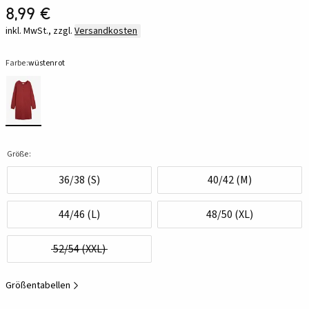
8,99 €
inkl. MwSt., zzgl.
Versandkosten
Farbe:
wüstenrot
Größe:
36/38 (S)
40/42 (M)
44/46 (L)
48/50 (XL)
52/54 (XXL)
Größentabellen