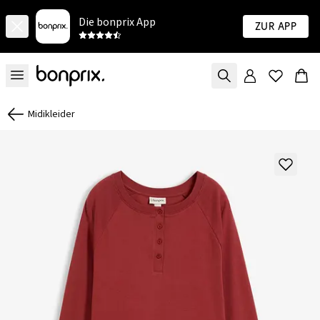
Die bonprix App
Zur App
Midikleider