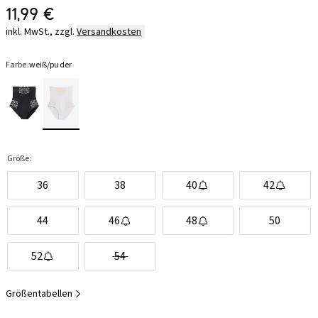
11,99 €
inkl. MwSt., zzgl.
Versandkosten
Farbe:
weiß/puder
Größe:
36
38
40
42
44
46
48
50
52
54
Größentabellen