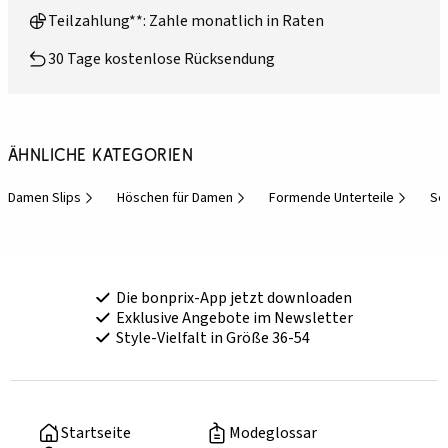
Teilzahlung**: Zahle monatlich in Raten
30 Tage kostenlose Rücksendung
Ähnliche Kategorien
Damen Slips
Höschen für Damen
Formende Unterteile
Se
Die bonprix-App jetzt downloaden
Exklusive Angebote im Newsletter
Style-Vielfalt in Größe 36-54
Startseite
Modeglossar