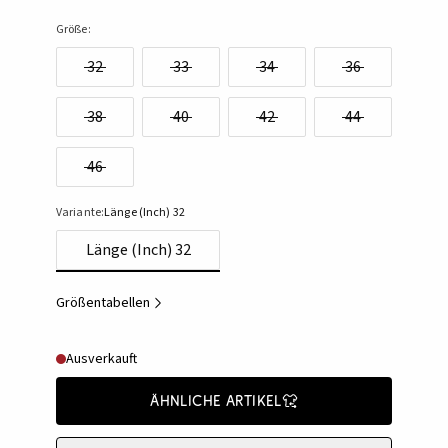
Größe:
32
33
34
36
38
40
42
44
46
Variante:
Länge (Inch) 32
Länge (Inch) 32
Größentabellen
Ausverkauft
Ähnliche Artikel