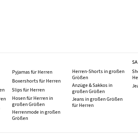
SA
Herren-Shorts in großen
Sh
Pyjamas für Herren
Größen
He
Boxershorts für Herren
Anzüge & Sakkos in
Je
ren
Slips für Herren
großen Größen
Hosen für Herren in
ren
Jeans in großen Größen
großen Größen
für Herren
n
Herrenmode in großen
Größen