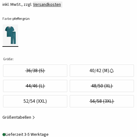
inkl. MwSt., zzgl.
Versandkosten
Farbe:
pfeffergrün
Größe:
36/38 (S)
40/42 (M)
44/46 (L)
48/50 (XL)
52/54 (XXL)
56/58 (3XL)
Größentabellen
Lieferzeit 3-5 Werktage