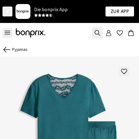
Die bonprix App
Zur App
Pyjamas