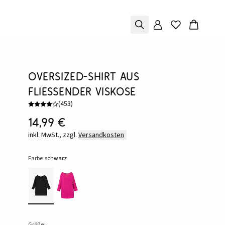
Oversized-Shirt aus
fließender Viskose
(
453
)
14,99 €
inkl. MwSt., zzgl.
Versandkosten
Farbe:
schwarz
Größe: