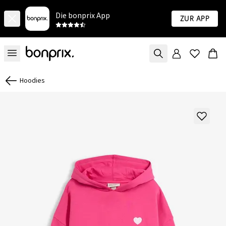
Die bonprix App
Zur App
Hoodies