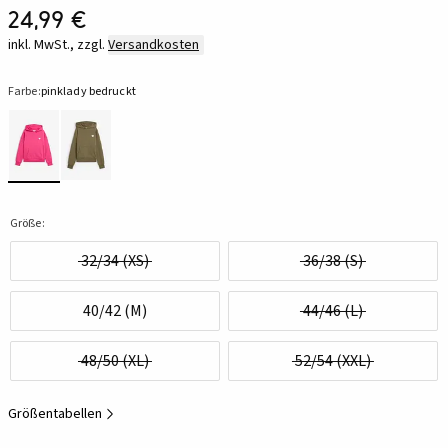
24,99 €
inkl. MwSt., zzgl.
Versandkosten
Farbe:
pinklady bedruckt
Größe:
32/34 (XS)
36/38 (S)
40/42 (M)
44/46 (L)
48/50 (XL)
52/54 (XXL)
Größentabellen