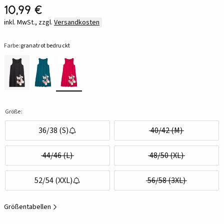
10,99 €
inkl. MwSt., zzgl.
Versandkosten
Farbe:
granatrot bedruckt
Größe:
36/38 (S)
40/42 (M)
44/46 (L)
48/50 (XL)
52/54 (XXL)
56/58 (3XL)
Größentabellen