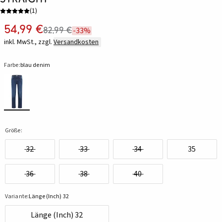
(
1
)
54,99 €
82,99 €
-33%
inkl. MwSt., zzgl.
Versandkosten
Farbe:
blau denim
Größe:
32
33
34
35
36
38
40
Variante:
Länge (Inch) 32
Länge (Inch) 32