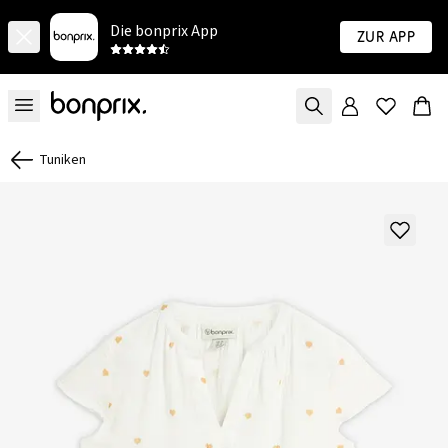
Die bonprix App
Zur App
Tuniken