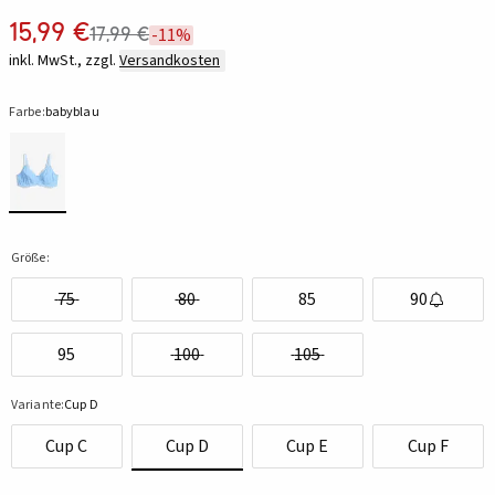
15,99 €
17,99 €
-11%
inkl. MwSt., zzgl.
Versandkosten
Farbe:
babyblau
Größe:
75
80
85
90
95
100
105
Variante:
Cup D
Cup C
Cup D
Cup E
Cup F