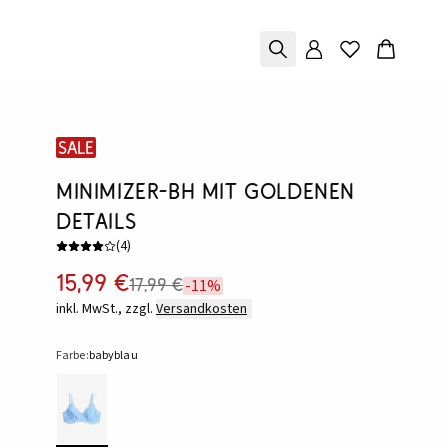
SALE
Minimizer-BH mit goldenen
Details
(
4
)
15,99 €
17,99 €
-11%
inkl. MwSt., zzgl.
Versandkosten
Farbe:
babyblau