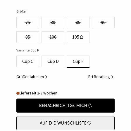
Größe:
75
80
85
90
95
100
105
Variante:
Cup F
Cup C
Cup D
Cup F
Größentabellen
BH Beratung
Lieferzeit 2-3 Wochen
Benachrichtige mich
Auf die Wunschliste