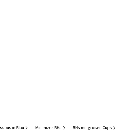
ssous in Blau
Minimizer-BHs
BHs mit großen Cups