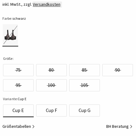
inkl. MwSt., zzgl.
Versandkosten
Farbe:
schwarz
Größe:
75
80
85
90
95
100
105
Variante:
Cup E
Cup E
Cup F
Cup G
Größentabellen
BH Beratung