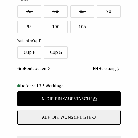
75
80
85
90
95
100
105
Variante:
Cup F
Cup F
Cup G
Größentabellen
BH Beratung
Lieferzeit 3-5 Werktage
In die Einkaufstasche
Auf die Wunschliste