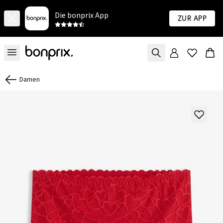
Die bonprix App
Zur App
Damen