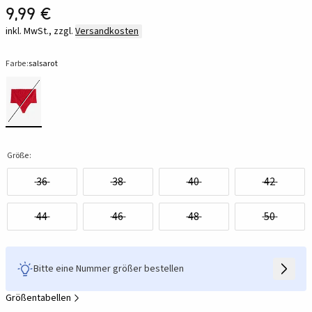
9,99 €
inkl. MwSt., zzgl.
Versandkosten
Farbe:
salsarot
Größe:
36
38
40
42
44
46
48
50
Bitte eine Nummer größer bestellen
Größentabellen