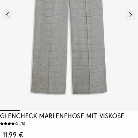
Glencheck Marlenehose mit Viskose
(
76
)
11,99 €