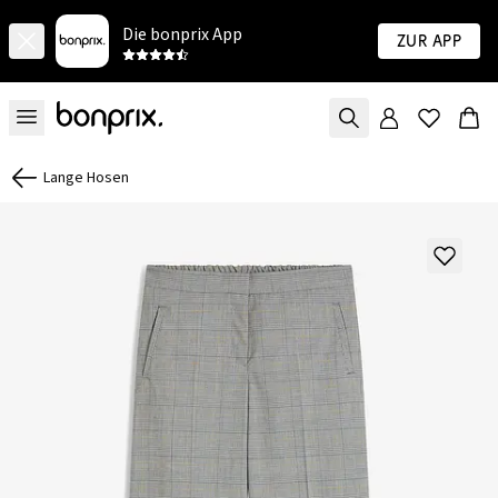
Die bonprix App
Zur App
Lange Hosen