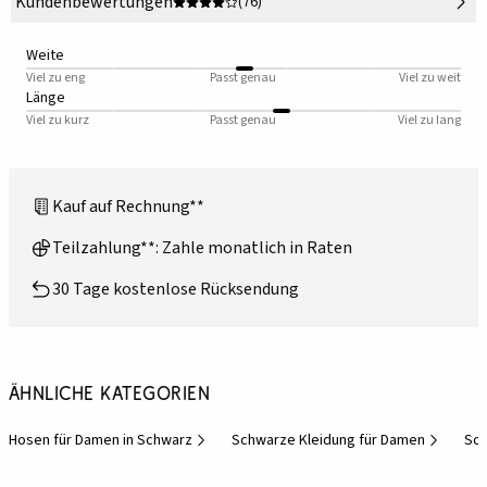
Kundenbewertungen
(76)
Weite
Viel zu eng
Passt genau
Viel zu weit
Länge
Viel zu kurz
Passt genau
Viel zu lang
Kauf auf Rechnung**
Teilzahlung**: Zahle monatlich in Raten
30 Tage kostenlose Rücksendung
Ähnliche Kategorien
Hosen für Damen in Schwarz
Schwarze Kleidung für Damen
Sch