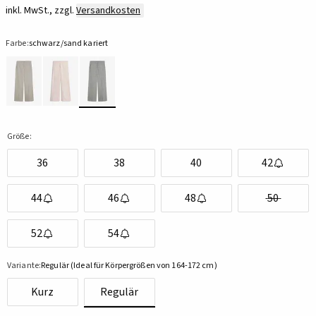
inkl. MwSt., zzgl.
Versandkosten
Farbe:
schwarz/sand kariert
Größe:
36
38
40
42
44
46
48
50
52
54
Variante:
Regulär (Ideal für Körpergrößen von 164-172 cm)
Kurz
Regulär