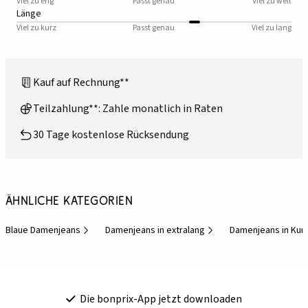
Viel zu eng
Passt genau
Viel zu weit
Länge
Viel zu kurz
Passt genau
Viel zu lang
Kauf auf Rechnung**
Teilzahlung**: Zahle monatlich in Raten
30 Tage kostenlose Rücksendung
Ähnliche Kategorien
Blaue Damenjeans
Damenjeans in extralang
Damenjeans in Kur
Die bonprix-App jetzt downloaden