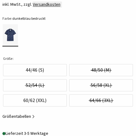
inkl. MwSt., zzgl.
Versandkosten
Farbe:
dunkelblau bedruckt
Größe:
44/46 (S)
48/50 (M)
52/54 (L)
56/58 (XL)
60/62 (XXL)
64/66 (3XL)
Größentabellen
Lieferzeit 3-5 Werktage