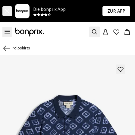
Die bonprix App
Zur App
Poloshirts