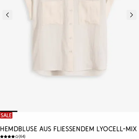
SALE
Hemdbluse aus fließendem Lyocell-Mix
(
64
)