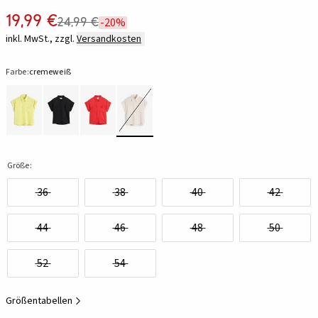
19,99 €
24,99 €
-20%
inkl. MwSt., zzgl.
Versandkosten
Farbe:
cremeweiß
Größe:
36
38
40
42
44
46
48
50
52
54
Größentabellen